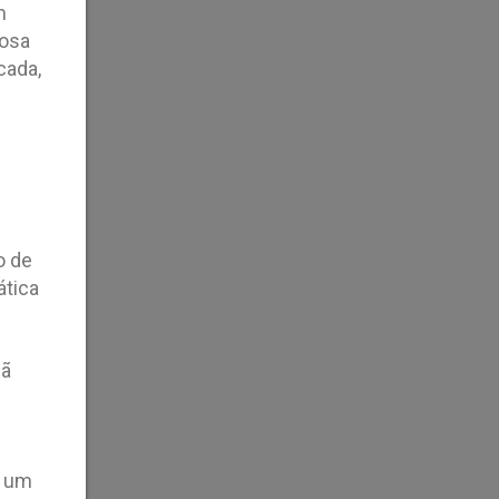
m
rosa
cada,
o de
ática
mã
e
r um