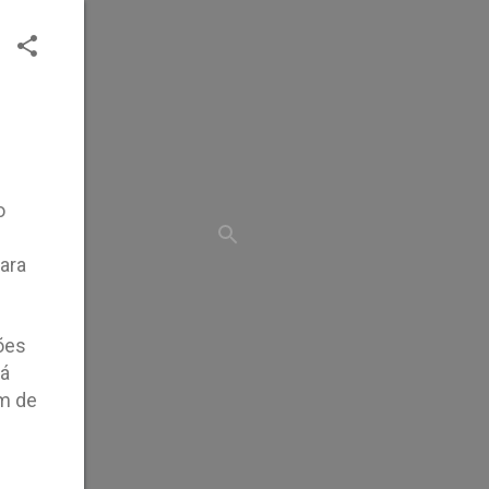
o
ara
ões
tá
ém de