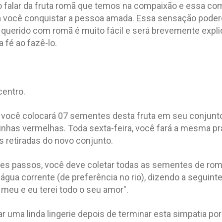
do falar da fruta romã que temos na compaixão e essa co
ra você conquistar a pessoa amada. Essa sensação pode
querido com romã é muito fácil e será brevemente expli
 fé ao fazê-lo.
centro.
a você colocará 07 sementes desta fruta em seu conjunt
nhas vermelhas. Toda sexta-feira, você fará a mesma pr
 retiradas do novo conjunto.
ses passos, você deve coletar todas as sementes de ro
 água corrente (de preferência no rio), dizendo a seguint
 meu e eu terei todo o seu amor".
 uma linda lingerie depois de terminar esta simpatia po