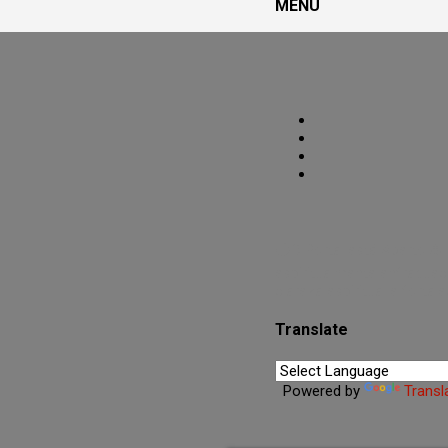
MENU
PoRtAl UmBrA
🌑O Portal está Aberto.🜏
espiritualmente enfraqueci
clareza espiritual e fortal
Translate
Powered by
Transl