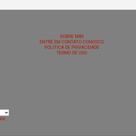
HOME
SOBRE MIM
ENTRE EM CONTATO CONOSCO
POLITICA DE PRIVACIDADE
TERMO DE USO
 Portal Umbra é um santuário espiritual criado para ajudar pessoas 
das, perdidas ou desconectadas de si mesmas, auxiliando na busca po
ecimento da própria energia.
ate