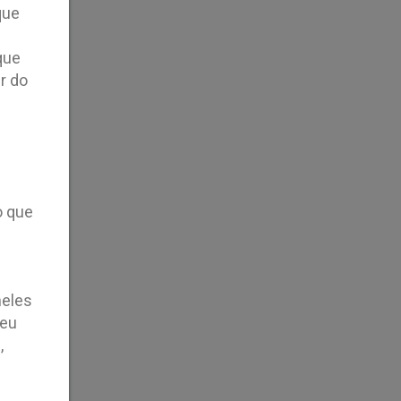
que
que
r do
o que
neles
seu
,