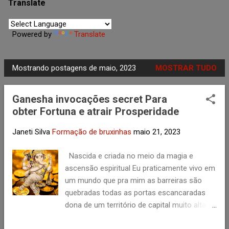
agosto
1
Translate
julho
1
Powered by
Translate
junho
2
maio
10
Mostrando postagens de maio, 2023
MOSTRAR TUDO
abril
5
P
o
março
7
Ganesha invocações secret Para
s
fevereiro
5
obter Fortuna e atrair Prosperidade
t
a
janeiro
6
Janeti Silva
Formação de bruxinhas
maio 21, 2023
g
2023
40
e
Nascida e criada no meio da magia e
dezembro
1
n
ascensão espiritual Eu praticamente vivo em
s
um mundo que pra mim as barreiras são
novembro
2
quebradas todas as portas escancaradas
outubro
1
dona de um território de capital muito alta
setembro
1
vivo levando toda magia e conhecimento