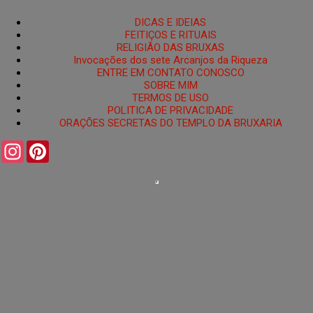
DICAS E IDEIAS
FEITIÇOS E RITUAIS
RELIGIÃO DAS BRUXAS
Invocações dos sete Arcanjos da Riqueza
ENTRE EM CONTATO CONOSCO
SOBRE MIM
TERMOS DE USO
POLITICA DE PRIVACIDADE
ORAÇÕES SECRETAS DO TEMPLO DA BRUXARIA
I
P
n
i
s
n
t
t
a
e
g
r
r
e
a
s
m
t