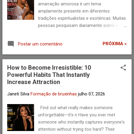
s
amarração amorosa é um tema
novembro
2
amplamente presente em diferentes
outubro
1
tradições espiritualistas e esotéricas. Muitas
setembro
1
pessoas pesquisam diariamente sobre o
assunto em busca de informações
agosto
3
relacionadas a relacionamentos,
PRÓXIMA »
Postar um comentário
julho
3
reconciliação e espiritualidade. Segundo
essas tradições, a amarração amorosa é
junho
2
descrita como um ritual voltado ao
How to Become Irresistible: 10
maio
2
fortalecimento de vínculos afetivos, à
Powerful Habits That Instantly
aproximação entre duas pessoas ou à
abril
7
Increase Attraction
tentativa de favorecer uma reconciliação. As
março
4
práticas variam conforme a linha espiritual, a
Janeti Silva
Formação de bruxinhas
julho 07, 2026
cultura e a crença de cada grupo. É
fevereiro
5
importante destacar que essas descrições
Find out what really makes someone
janeiro
9
pertencem ao campo das crenças
unforgettable—it's n Have you ever met
espiritualistas. Não há comprovação
2022
53
someone who instantly captures everyone's
científica de que rituais de amarração
attention without trying too hard? Their
dezembro
4
amorosa produzam os efeitos atribuídos a