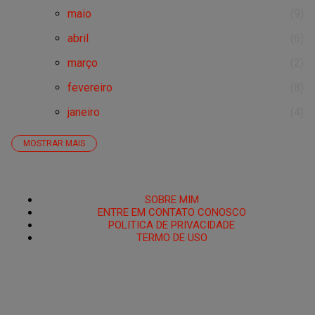
maio
9
abril
6
março
2
fevereiro
8
janeiro
4
MOSTRAR MAIS
2025
13
setembro
1
HOME
agosto
4
SOBRE MIM
ENTRE EM CONTATO CONOSCO
junho
3
POLITICA DE PRIVACIDADE
TERMO DE USO
maio
2
PoRtAl UmBrA
abril
1
março
1
🌑O Portal está Aberto.🜏 Portal Umbra é um santuário