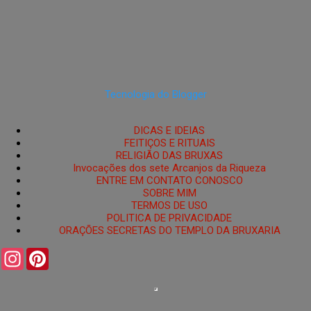
Tecnologia do Blogger
DICAS E IDEIAS
FEITIÇOS E RITUAIS
RELIGIÃO DAS BRUXAS
Invocações dos sete Arcanjos da Riqueza
ENTRE EM CONTATO CONOSCO
SOBRE MIM
TERMOS DE USO
POLITICA DE PRIVACIDADE
ORAÇÕES SECRETAS DO TEMPLO DA BRUXARIA
I
P
n
i
s
n
t
t
a
e
g
r