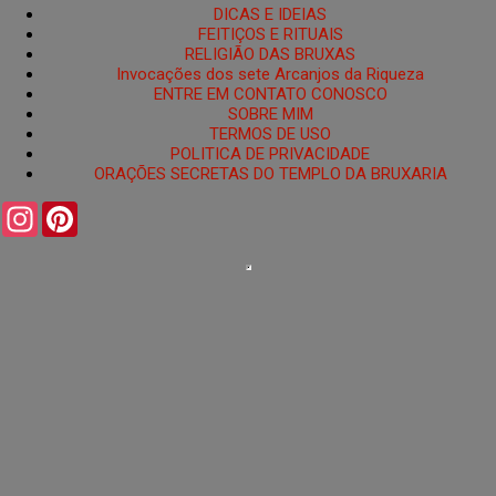
DICAS E IDEIAS
FEITIÇOS E RITUAIS
RELIGIÃO DAS BRUXAS
Invocações dos sete Arcanjos da Riqueza
ENTRE EM CONTATO CONOSCO
SOBRE MIM
TERMOS DE USO
POLITICA DE PRIVACIDADE
ORAÇÕES SECRETAS DO TEMPLO DA BRUXARIA
I
P
n
i
s
n
t
t
a
e
g
r
r
e
a
s
m
t