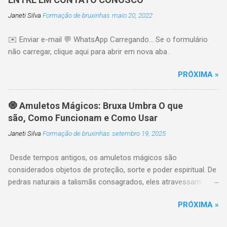
powerful habits that can make you more
Janeti Silva
Formação de bruxinhas
maio 20, 2022
attractive, confident, and more aware 1.
Develop Genuine Confidence Confidence is one
✉️ Enviar e-mail 💬 WhatsApp Carregando… Se o formulário
of the most attractive qualities a person can
não carregar, clique aqui para abrir em nova aba .
have. It comes from trusting yourself,
accepting your imperfections, and believing in
PRÓXIMA »
your own life. People naturally like it Tip:
Practice positive self-talk every day. 🔥 Just
one click left... I'll send you three private videos.
🧿 Amuletos Mágicos: Bruxa Umbra O que
2. Improve yourself Before you even say it
são, Como Funcionam e Como Usar
Stand tall. Smile often. Maintain eye contact.
Janeti Silva
Formação de bruxinhas
setembro 19, 2025
Walk with purpose. Confident body language
changes instantly 3. Become an Excellent
Desde tempos antigos, os amuletos mágicos são
Listener Most people Instead of thinking about
considerados objetos de proteção, sorte e poder espiritual. De
what you're going to say ...
pedras naturais a talismãs consagrados, eles atravessam
culturas e continuam presentes em rituais de magia,
PRÓXIMA »
espiritualidade e bem-estar energético. Neste artigo, você vai
descobrir o que são os amuletos mágicos, como funcionam,