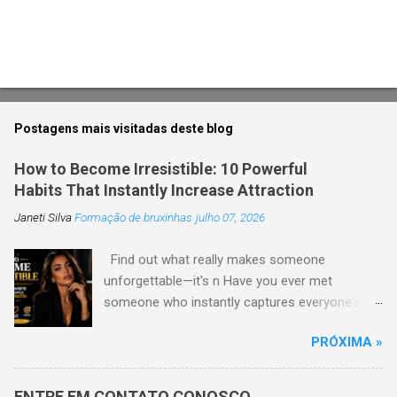
Postagens mais visitadas deste blog
How to Become Irresistible: 10 Powerful
Habits That Instantly Increase Attraction
Janeti Silva
Formação de bruxinhas
julho 07, 2026
Find out what really makes someone
unforgettable—it's n Have you ever met
someone who instantly captures everyone's
attention without trying too hard? Their secret
PRÓXIMA »
is usually not the perfect look or expensive
clothes. Truly irresistible people have habits and
qualities that are natural The good Here are ten
ENTRE EM CONTATO CONOSCO