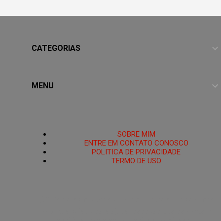
CATEGORIAS
MENU
HOME
SOBRE MIM
ENTRE EM CONTATO CONOSCO
POLITICA DE PRIVACIDADE
TERMO DE USO
PoRtAl UmBrA
🌑O Portal está Aberto.🜏 Portal Umbra é um santuário
espiritual criado para ajudar pessoas que se sentem
espiritualmente enfraquecidas, perdidas ou