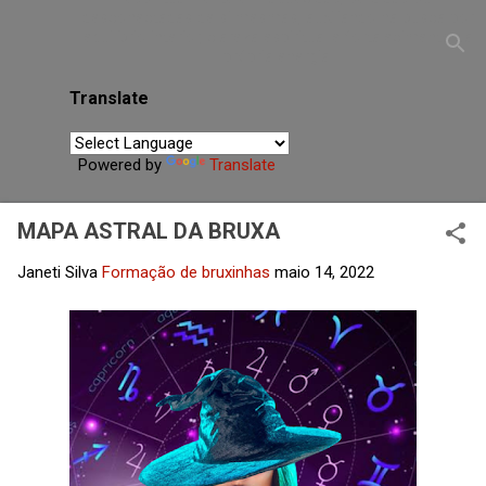
desconectadas de si mesmas, auxiliando na busca por
equilíbrio interior, clareza espiritual e fortalecimento da
própria energia.
Translate
Powered by
Translate
MAPA ASTRAL DA BRUXA
Janeti Silva
Formação de bruxinhas
maio 14, 2022