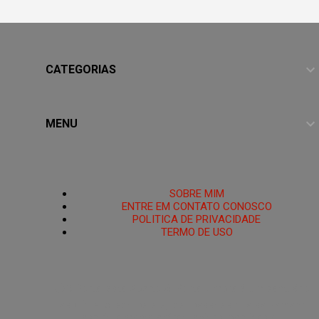
CATEGORIAS
MENU
HOME
SOBRE MIM
ENTRE EM CONTATO CONOSCO
POLITICA DE PRIVACIDADE
TERMO DE USO
PoRtAl UmBrA
🌑O Portal está Aberto.🜏 Portal Umbra é um santuário
espiritual criado para ajudar pessoas que se sentem
espiritualmente enfraquecidas, perdidas ou