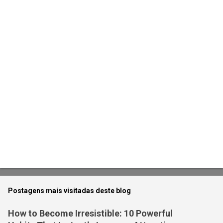
t
á
r
i
o
s
Postagens mais visitadas deste blog
How to Become Irresistible: 10 Powerful