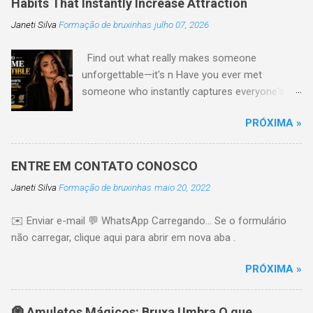
Habits That Instantly Increase Attraction
Janeti Silva
Formação de bruxinhas
julho 07, 2026
Find out what really makes someone
unforgettable—it's n Have you ever met
someone who instantly captures everyone's
attention without trying too hard? Their secret
PRÓXIMA »
is usually not the perfect look or expensive
clothes. Truly irresistible people have habits and
qualities that are natural The good Here are ten
ENTRE EM CONTATO CONOSCO
powerful habits that can make you more
Janeti Silva
Formação de bruxinhas
maio 20, 2022
attractive, confident, and more aware 1.
Develop Genuine Confidence Confidence is one
✉️ Enviar e-mail 💬 WhatsApp Carregando… Se o formulário
of the most attractive qualities a person can
não carregar, clique aqui para abrir em nova aba .
have. It comes from trusting yourself,
accepting your imperfections, and believing in
PRÓXIMA »
your own life. People naturally like it Tip:
Practice positive self-talk every day. 🔥 Just
one click left... I'll send you three private videos.
🧿 Amuletos Mágicos: Bruxa Umbra O que