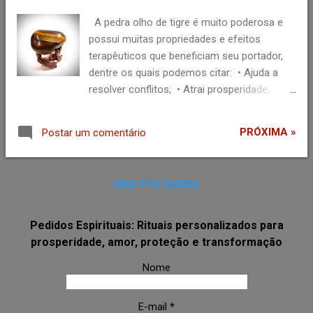
julho
4
única vez ativado possui uma energia
A pedra olho de tigre é muito poderosa e
extremamente positiva que cria um campo
junho
15
possui muitas propriedades e efeitos
energético de atração ao seu redor te
terapêuticos que beneficiam seu portador,
maio
30
auxiliando a tomar decisões importantes de
dentre os quais podemos citar: • Ajuda a
acordo com suas ações elevadas pela
resolver conflitos; • Atrai prosperidade,
energia desse Áudio Como usar o Áudio
sorte, ganhos financeiros e oportunidades;
Atrator de Riquezas ? Ele poderá ser ouvido
Ganesha invocações que atrai Prosperidade
se desejar uma única vez, e assim ativado
PRÓXIMA »
Postar um comentário
• Aumenta a autoestima; • Auxilia na
por você e a partir desse momento Ele
respiração celular; • Bloqueia as energias
começa despertar os efeitos místicos
negativas; • Eleva nossa capacidade
espirituais do Áudio, atraindo
MAIS POSTAGENS
psíquica; • Equilibra os polos energéticos
Riquezas,prosp...
entre as energias de Yin e Yang; • Possibilita
um consenso na tomada de decisões
Pedidos Espirituais: Rituais personalizados para
importantes; • Promove a vitalidade física; •
prosperidade, amor, proteção e transformação
Quebra magia negra, maldições e inveja; •
Nome
Ressalta nossos dons e talentos pessoais,
além de ajudar a desenvolvê-los. São
E-mail
*
muitos os benefícios terapêuticos que o