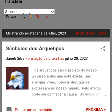
agosto
1
Translate
julho
1
Powered by
Translate
junho
2
maio
10
Mostrando postagens de julho, 2023
MOSTRAR TUDO
abril
5
P
o
março
7
Símbolos dos Arquétipos
s
fevereiro
5
t
Janeti Silva
Formação de bruxinhas
julho 20, 2023
a
janeiro
6
g
Os arquétipos são o projeto do nosso
2023
40
e
universo antes que este exista. São
dezembro
1
n
energias vivas, conscientes, que se
s
expressam no nosso mundo. Pelo efeito,
novembro
2
pode ser conhecer a causa. Os arquétipos
outubro
1
podem ser formas, sons, gestos, símbolos,
setembro
1
figuras, comportamentos, atitudes,
PRÓXIMA »
Postar um comentário