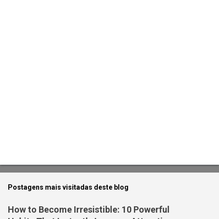
t
á
r
i
o
s
Postagens mais visitadas deste blog
How to Become Irresistible: 10 Powerful