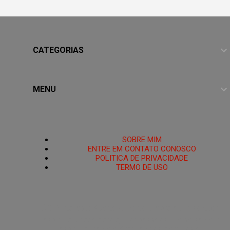
CATEGORIAS
MENU
HOME
SOBRE MIM
ENTRE EM CONTATO CONOSCO
POLITICA DE PRIVACIDADE
TERMO DE USO
PoRtAl UmBrA
🌑O Portal está Aberto.🜏 Portal Umbra é um santuário
espiritual criado para ajudar pessoas que se sentem
espiritualmente enfraquecidas, perdidas ou