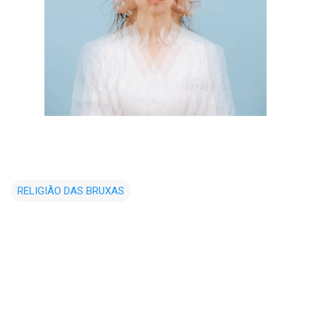
RELIGIÃO DAS BRUXAS
C
o
m
e
n