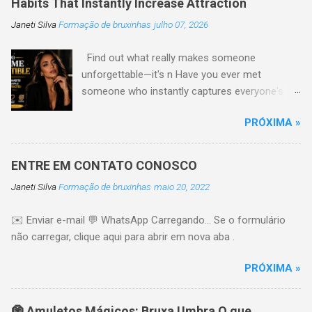
Habits That Instantly Increase Attraction
Janeti Silva
Formação de bruxinhas
julho 07, 2026
Find out what really makes someone
unforgettable—it's n Have you ever met
someone who instantly captures everyone's
attention without trying too hard? Their secret
PRÓXIMA »
is usually not the perfect look or expensive
clothes. Truly irresistible people have habits and
qualities that are natural The good Here are ten
ENTRE EM CONTATO CONOSCO
powerful habits that can make you more
Janeti Silva
Formação de bruxinhas
maio 20, 2022
attractive, confident, and more aware 1.
Develop Genuine Confidence Confidence is one
✉️ Enviar e-mail 💬 WhatsApp Carregando… Se o formulário
of the most attractive qualities a person can
não carregar, clique aqui para abrir em nova aba .
have. It comes from trusting yourself,
accepting your imperfections, and believing in
PRÓXIMA »
your own life. People naturally like it Tip:
Practice positive self-talk every day. 🔥 Just
one click left... I'll send you three private videos.
🧿 Amuletos Mágicos: Bruxa Umbra O que