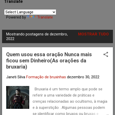
agosto
1
Translate
julho
1
Powered by
Translate
junho
2
maio
10
Mostrando postagens de dezembro,
MOSTRAR TUDO
abril
5
P
2022
o
março
7
s
Quem usou essa oração Nunca mais
fevereiro
5
t
ficou sem Dinheiro(As orações da
a
janeiro
6
bruxaria)
g
2023
40
e
Janeti Silva
Formação de bruxinhas
dezembro 30, 2022
dezembro
1
n
Bruxaria é um termo amplo que pode se
s
novembro
2
referir a uma variedade de práticas e
outubro
1
crenças relacionadas ao ocultismo, à magia
e à superstição . Algumas pessoas podem
setembro
1
se identificar como bruxos ou bruxas e