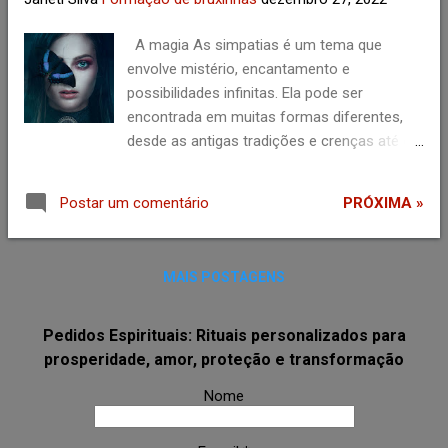
relaxado, concentrando-se em sua
respiração e no seu anjo da guarda. Peça ao
A magia As simpatias é um tema que
seu anjo da guarda que se manifeste e
envolve mistério, encantamento e
esteja presente com você durante a
possibilidades infinitas. Ela pode ser
meditação. Faça uma oração: A oração é
encontrada em muitas formas diferentes,
uma forma de se conectar com o espírito e
desde as antigas tradições e crenças até os
pedir ajuda ou orientação. Tente fazer uma
filmes e livros mais modernos. Na virada do
oração pedindo ao seu anjo da guarda que
ano, muitas pessoas acreditam que a magia
se manifeste e o ajude em sua Vida. Use
PRÓXIMA »
Postar um comentário
tem um poder especial para trazer sorte e
símbolos ou imagens: Algumas pessoas
boa sorte para o próximo ano. Existem
acreditam que usar símbolos ou imagens
muitas maneiras de celebrar a magia do Ano
que representam anjos pode ajudar a ...
MAIS POSTAGENS
Novo. Algumas pessoas gostam de fazer
rituais ou fazer votos para o próximo ano,
enquanto outras preferem simplesmente
Pedidos Espirituais: Rituais personalizados para
desfrutar da atmosfera mágica da noite de
prosperidade, amor, proteção e transformação
réveillon. Independentemente de como você
Nome
celebra, a magia do Ano Novo pode ser um
momento muito especial para refletir sobre