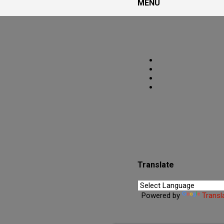
MENU
PoRtAl UmBrA
🌑O Portal está Aberto.🜏
espiritualmente enfraqueci
clareza espiritual e fortal
Translate
Powered by
Transl