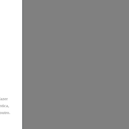
fazer
tica,
outro.