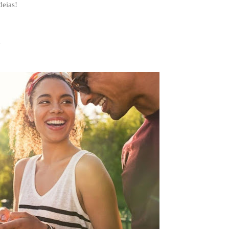
deias!
a