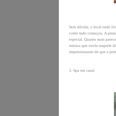
Sem dúvida, o local onde fo
como tudo começou. A prepa
especial. Quanto mais pareci
música que ouviu naquele di
impressionante do que a prim
2. Spa em casal