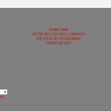
HOME
SOBRE MIM
ENTRE EM CONTATO CONOSCO
POLITICA DE PRIVACIDADE
TERMO DE USO
 Portal Umbra é um santuário espiritual criado para ajudar pessoas 
das, perdidas ou desconectadas de si mesmas, auxiliando na busca po
ecimento da própria energia.
ate