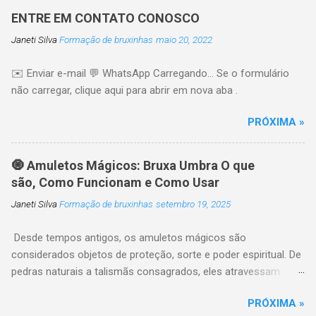
qualities that are natural The good Here are ten
ENTRE EM CONTATO CONOSCO
powerful habits that can make you more
Janeti Silva
Formação de bruxinhas
maio 20, 2022
attractive, confident, and more aware 1.
Develop Genuine Confidence Confidence is one
✉️ Enviar e-mail 💬 WhatsApp Carregando… Se o formulário
of the most attractive qualities a person can
não carregar, clique aqui para abrir em nova aba .
have. It comes from trusting yourself,
accepting your imperfections, and believing in
PRÓXIMA »
your own life. People naturally like it Tip:
Practice positive self-talk every day. 🔥 Just
one click left... I'll send you three private videos.
🧿 Amuletos Mágicos: Bruxa Umbra O que
2. Improve yourself Before you even say it
são, Como Funcionam e Como Usar
Stand tall. Smile often. Maintain eye contact.
Janeti Silva
Formação de bruxinhas
setembro 19, 2025
Walk with purpose. Confident body language
changes instantly 3. Become an Excellent
Desde tempos antigos, os amuletos mágicos são
Listener Most people Instead of thinking about
considerados objetos de proteção, sorte e poder espiritual. De
what you're going to say ...
pedras naturais a talismãs consagrados, eles atravessam
culturas e continuam presentes em rituais de magia,
PRÓXIMA »
espiritualidade e bem-estar energético. Neste artigo, você vai