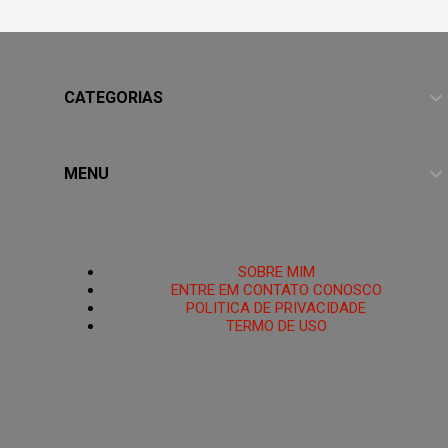
CATEGORIAS
MENU
HOME
SOBRE MIM
ENTRE EM CONTATO CONOSCO
POLITICA DE PRIVACIDADE
TERMO DE USO
PoRtAl UmBrA
🌑O Portal está Aberto.🜏 Portal Umbra é um santuário
espiritual criado para ajudar pessoas que se sentem
espiritualmente enfraquecidas, perdidas ou