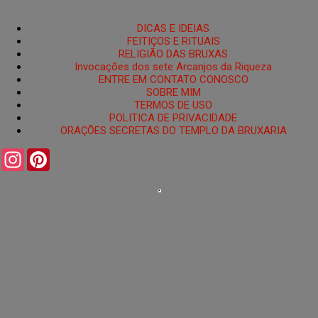
DICAS E IDEIAS
FEITIÇOS E RITUAIS
RELIGIÃO DAS BRUXAS
Invocações dos sete Arcanjos da Riqueza
ENTRE EM CONTATO CONOSCO
SOBRE MIM
TERMOS DE USO
POLITICA DE PRIVACIDADE
ORAÇÕES SECRETAS DO TEMPLO DA BRUXARIA
I
P
n
i
s
n
t
t
a
e
g
r
r
e
a
s
m
t