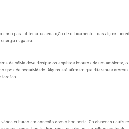
ncenso para obter uma sensação de relaxamento, mas alguns acre
a energia negativa.
a de sálvia deve dissipar os espíritos impuros de um ambiente, o
os tipos de negatividade. Alguns até afirmam que diferentes aromas
e tarefas.
 várias culturas em conexão com a boa sorte. Os chineses usufru
om roupas vermelhas tradicionais e envelopes vermelhos contendo