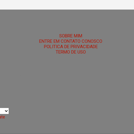
HOME
SOBRE MIM
ENTRE EM CONTATO CONOSCO
POLITICA DE PRIVACIDADE
TERMO DE USO
 Portal Umbra é um santuário espiritual criado para ajudar pessoas 
das, perdidas ou desconectadas de si mesmas, auxiliando na busca po
ecimento da própria energia.
ate