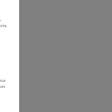
,
onia
 sua
tuas