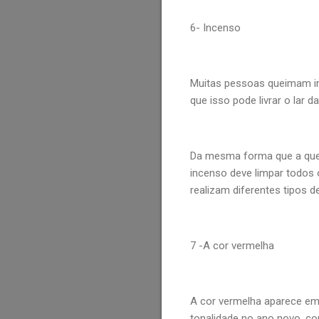
6- Incenso
Muitas pessoas queimam i
que isso pode livrar o lar d
Da mesma forma que a queim
incenso deve limpar todos 
realizam diferentes tipos d
7 -A cor vermelha
A cor vermelha aparece em
tonalidade no ano novo, c