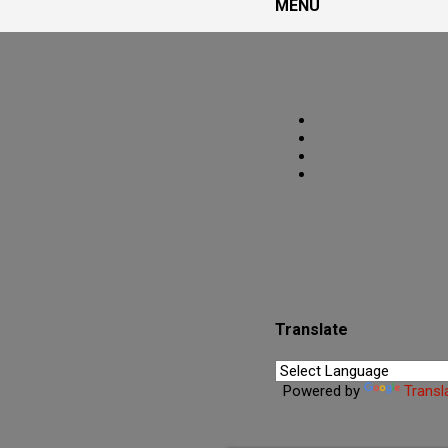
MENU
PoRtAl UmBrA
🌑O Portal está Aberto.🜏
espiritualmente enfraqueci
clareza espiritual e fortal
Translate
Powered by
Transl