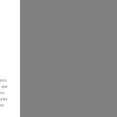
pos.
m que
mos
urais
nte