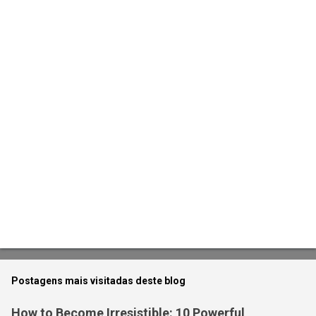
n
t
á
r
i
o
s
Postagens mais visitadas deste blog
How to Become Irresistible: 10 Powerful