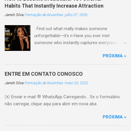
Habits That Instantly Increase Attraction
Janeti Silva
Formação de bruxinhas
julho 07, 2026
Find out what really makes someone
unforgettable—it's n Have you ever met
someone who instantly captures everyone's
attention without trying too hard? Their secret
PRÓXIMA »
is usually not the perfect look or expensive
clothes. Truly irresistible people have habits and
qualities that are natural The good Here are ten
ENTRE EM CONTATO CONOSCO
powerful habits that can make you more
Janeti Silva
Formação de bruxinhas
maio 20, 2022
attractive, confident, and more aware 1.
Develop Genuine Confidence Confidence is one
✉️ Enviar e-mail 💬 WhatsApp Carregando… Se o formulário
of the most attractive qualities a person can
não carregar, clique aqui para abrir em nova aba .
have. It comes from trusting yourself,
accepting your imperfections, and believing in
PRÓXIMA »
your own life. People naturally like it Tip:
Practice positive self-talk every day. 🔥 Just