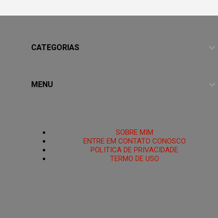
CATEGORIAS
MENU
HOME
SOBRE MIM
ENTRE EM CONTATO CONOSCO
POLITICA DE PRIVACIDADE
TERMO DE USO
PoRtAl UmBrA
🌑O Portal está Aberto.🜏 Portal Umbra é um santuário
espiritual criado para ajudar pessoas que se sentem
espiritualmente enfraquecidas, perdidas ou