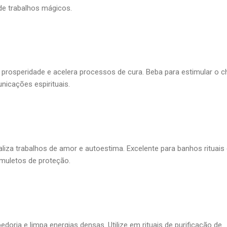
de trabalhos mágicos.
i prosperidade e acelera processos de cura. Beba para estimular o c
unicações espirituais.
aliza trabalhos de amor e autoestima. Excelente para banhos rituais
muletos de proteção.
edoria e limpa energias densas. Utilize em rituais de purificação de