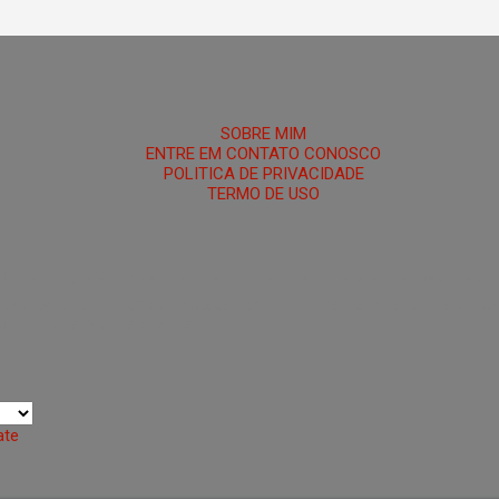
HOME
SOBRE MIM
ENTRE EM CONTATO CONOSCO
POLITICA DE PRIVACIDADE
TERMO DE USO
 Portal Umbra é um santuário espiritual criado para ajudar pessoas 
das, perdidas ou desconectadas de si mesmas, auxiliando na busca po
ecimento da própria energia.
ate