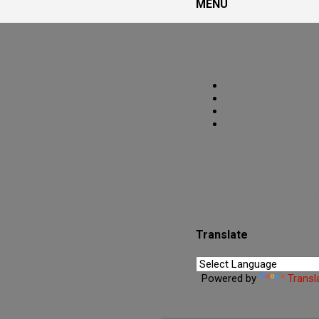
MENU
PoRtAl UmBrA
🌑O Portal está Aberto.🜏
espiritualmente enfraqueci
clareza espiritual e fortal
Translate
Powered by
Transl