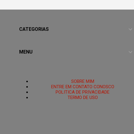
CATEGORIAS
MENU
HOME
SOBRE MIM
ENTRE EM CONTATO CONOSCO
POLITICA DE PRIVACIDADE
TERMO DE USO
PoRtAl UmBrA
🌑O Portal está Aberto.🜏 Portal Umbra é um santuário
espiritual criado para ajudar pessoas que se sentem
espiritualmente enfraquecidas, perdidas ou