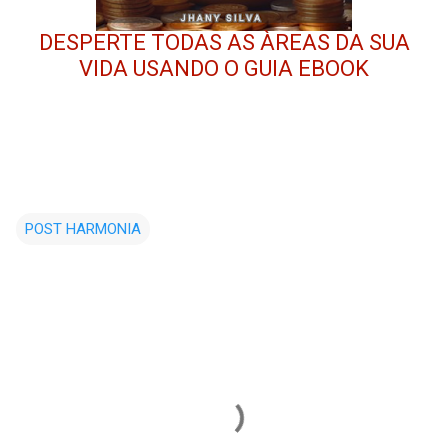
DESPERTE TODAS AS ÀREAS DA SUA
VIDA USANDO O GUIA EBOOK
POST HARMONIA
C
o
m
e
n
t
á