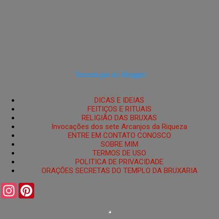
Tecnologia do Blogger
DICAS E IDEIAS
FEITIÇOS E RITUAIS
RELIGIÃO DAS BRUXAS
Invocações dos sete Arcanjos da Riqueza
ENTRE EM CONTATO CONOSCO
SOBRE MIM
TERMOS DE USO
POLITICA DE PRIVACIDADE
ORAÇÕES SECRETAS DO TEMPLO DA BRUXARIA
I
P
n
i
s
n
t
t
a
e