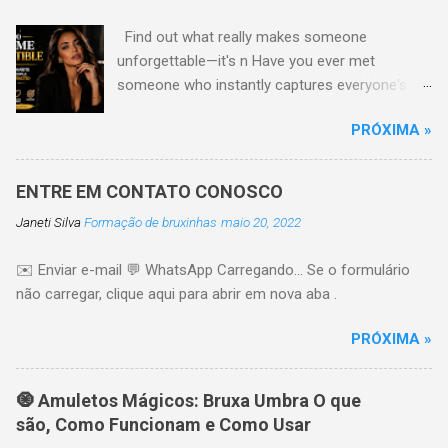
Find out what really makes someone
unforgettable—it's n Have you ever met
someone who instantly captures everyone's
attention without trying too hard? Their secret
PRÓXIMA »
is usually not the perfect look or expensive
clothes. Truly irresistible people have habits and
qualities that are natural The good Here are ten
ENTRE EM CONTATO CONOSCO
powerful habits that can make you more
Janeti Silva
Formação de bruxinhas
maio 20, 2022
attractive, confident, and more aware 1.
Develop Genuine Confidence Confidence is one
✉️ Enviar e-mail 💬 WhatsApp Carregando… Se o formulário
of the most attractive qualities a person can
não carregar, clique aqui para abrir em nova aba .
have. It comes from trusting yourself,
accepting your imperfections, and believing in
PRÓXIMA »
your own life. People naturally like it Tip:
Practice positive self-talk every day. 🔥 Just
one click left... I'll send you three private videos.
🧿 Amuletos Mágicos: Bruxa Umbra O que
2. Improve yourself Before you even say it
são, Como Funcionam e Como Usar
Stand tall. Smile often. Maintain eye contact.