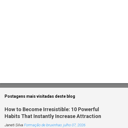
r
i
o
s
Postagens mais visitadas deste blog
How to Become Irresistible: 10 Powerful
Habits That Instantly Increase Attraction
Janeti Silva
Formação de bruxinhas
julho 07, 2026