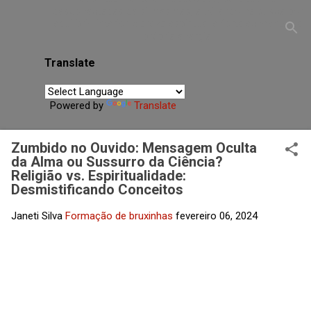
desconectadas de si mesmas, auxiliando na busca por
equilíbrio interior, clareza espiritual e fortalecimento da
própria energia.
Translate
Powered by
Translate
Zumbido no Ouvido: Mensagem Oculta
da Alma ou Sussurro da Ciência?
Religião vs. Espiritualidade:
Desmistificando Conceitos
Janeti Silva
Formação de bruxinhas
fevereiro 06, 2024