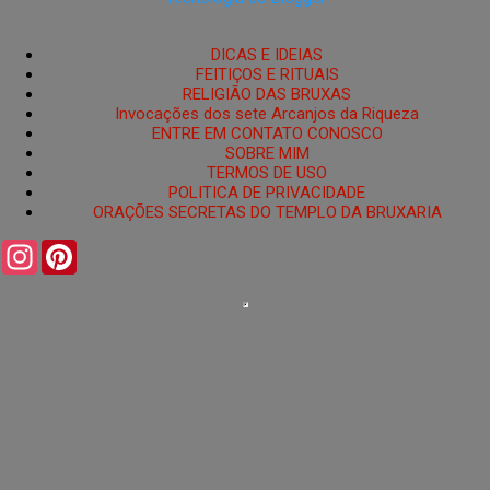
DICAS E IDEIAS
FEITIÇOS E RITUAIS
RELIGIÃO DAS BRUXAS
Invocações dos sete Arcanjos da Riqueza
ENTRE EM CONTATO CONOSCO
SOBRE MIM
TERMOS DE USO
POLITICA DE PRIVACIDADE
ORAÇÕES SECRETAS DO TEMPLO DA BRUXARIA
I
P
n
i
s
n
t
t
a
e
g
r
r
e
a
s
m
t