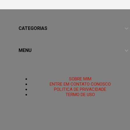
CATEGORIAS
MENU
HOME
SOBRE MIM
ENTRE EM CONTATO CONOSCO
POLITICA DE PRIVACIDADE
TERMO DE USO
PoRtAl UmBrA
🌑O Portal está Aberto.🜏 Portal Umbra é um santuário
espiritual criado para ajudar pessoas que se sentem
espiritualmente enfraquecidas, perdidas ou