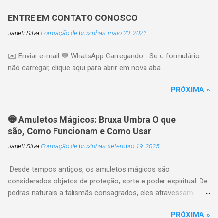
clothes. Truly irresistible people have habits and
qualities that are natural The good Here are ten
ENTRE EM CONTATO CONOSCO
powerful habits that can make you more
Janeti Silva
Formação de bruxinhas
maio 20, 2022
attractive, confident, and more aware 1.
Develop Genuine Confidence Confidence is one
✉️ Enviar e-mail 💬 WhatsApp Carregando… Se o formulário
of the most attractive qualities a person can
não carregar, clique aqui para abrir em nova aba .
have. It comes from trusting yourself,
accepting your imperfections, and believing in
PRÓXIMA »
your own life. People naturally like it Tip:
Practice positive self-talk every day. 🔥 Just
one click left... I'll send you three private videos.
🧿 Amuletos Mágicos: Bruxa Umbra O que
2. Improve yourself Before you even say it
são, Como Funcionam e Como Usar
Stand tall. Smile often. Maintain eye contact.
Janeti Silva
Formação de bruxinhas
setembro 19, 2025
Walk with purpose. Confident body language
changes instantly 3. Become an Excellent
Desde tempos antigos, os amuletos mágicos são
Listener Most people Instead of thinking about
considerados objetos de proteção, sorte e poder espiritual. De
what you're going to say ...
pedras naturais a talismãs consagrados, eles atravessam
culturas e continuam presentes em rituais de magia,
PRÓXIMA »
espiritualidade e bem-estar energético. Neste artigo, você vai