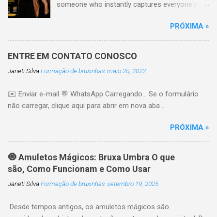
someone who instantly captures everyone's
attention without trying too hard? Their secret
PRÓXIMA »
is usually not the perfect look or expensive
clothes. Truly irresistible people have habits and
qualities that are natural The good Here are ten
ENTRE EM CONTATO CONOSCO
powerful habits that can make you more
Janeti Silva
Formação de bruxinhas
maio 20, 2022
attractive, confident, and more aware 1.
Develop Genuine Confidence Confidence is one
✉️ Enviar e-mail 💬 WhatsApp Carregando… Se o formulário
of the most attractive qualities a person can
não carregar, clique aqui para abrir em nova aba .
have. It comes from trusting yourself,
accepting your imperfections, and believing in
PRÓXIMA »
your own life. People naturally like it Tip:
Practice positive self-talk every day. 🔥 Just
one click left... I'll send you three private videos.
🧿 Amuletos Mágicos: Bruxa Umbra O que
2. Improve yourself Before you even say it
são, Como Funcionam e Como Usar
Stand tall. Smile often. Maintain eye contact.
Janeti Silva
Formação de bruxinhas
setembro 19, 2025
Walk with purpose. Confident body language
changes instantly 3. Become an Excellent
Desde tempos antigos, os amuletos mágicos são
Listener Most people Instead of thinking about