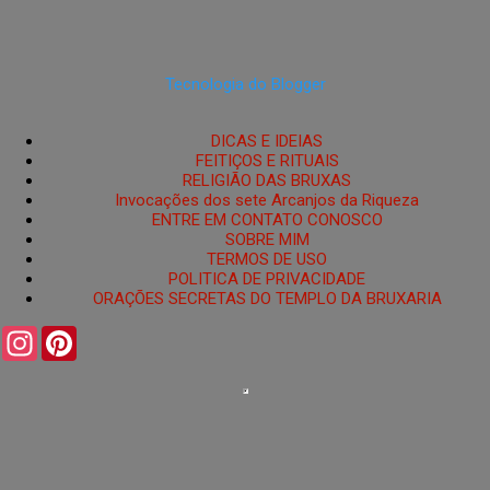
Tecnologia do Blogger
DICAS E IDEIAS
FEITIÇOS E RITUAIS
RELIGIÃO DAS BRUXAS
Invocações dos sete Arcanjos da Riqueza
ENTRE EM CONTATO CONOSCO
SOBRE MIM
TERMOS DE USO
POLITICA DE PRIVACIDADE
ORAÇÕES SECRETAS DO TEMPLO DA BRUXARIA
I
P
n
i
s
n
t
t
a
e
g
r
r
e
a
s
m
t