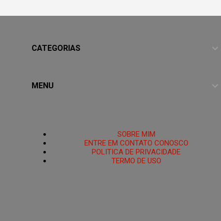
CATEGORIAS
MENU
HOME
SOBRE MIM
ENTRE EM CONTATO CONOSCO
POLITICA DE PRIVACIDADE
TERMO DE USO
PoRtAl UmBrA
🌑O Portal está Aberto.🜏 Portal Umbra é um santuário
espiritual criado para ajudar pessoas que se sentem
espiritualmente enfraquecidas, perdidas ou